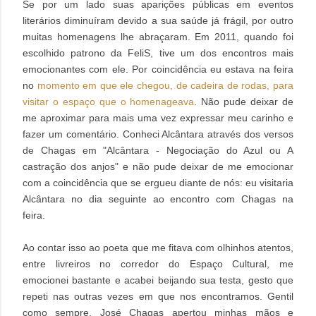
Se por um lado suas aparições públicas em eventos
literários diminuíram devido a sua saúde já frágil, por outro
muitas homenagens lhe abraçaram. Em 2011, quando foi
escolhido patrono da FeliS, tive um dos encontros mais
emocionantes com ele. Por coincidência eu estava na feira
no
momento em que ele chegou, de cadeira de rodas, para
visitar o espaço que o homenageava
. Não pude deixar de
me aproximar para mais uma vez expressar meu carinho e
fazer um comentário. Conheci Alcântara através dos versos
de Chagas em "Alcântara - Negociação do Azul ou A
castração dos anjos" e não pude deixar de me emocionar
com a coincidência que se ergueu diante de nós: eu visitaria
Alcântara no dia seguinte ao encontro com Chagas na
feira.
Ao contar isso ao poeta que me fitava com olhinhos atentos,
entre livreiros no corredor do Espaço Cultural, me
emocionei bastante e acabei beijando sua testa, gesto que
repeti nas outras vezes em que nos encontramos. Gentil
como sempre, José Chagas apertou minhas mãos e