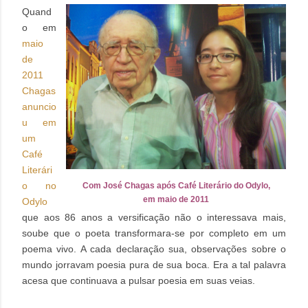
Quand
o em
maio
de
2011
Chagas
anuncio
u em
um
Café
Literári
o no
Com José Chagas após Café Literário do Odylo,
em maio de 2011
Odylo
que aos 86 anos a versificação não o interessava mais,
soube que o poeta transformara-se por completo em um
poema vivo. A cada declaração sua, observações sobre o
mundo jorravam poesia pura de sua boca. Era a tal palavra
acesa que continuava a pulsar poesia em suas veias.