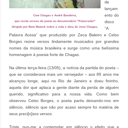
de
lançam
ento do
Com Chagas e André Bandeira,
que recita versos do poeta no documentário "Palavrador"
disco
.
dirigido por Beto Matuck sobre a vida e obra de José Chagas
“A
Palavra Acesa” que produzido por Zeca Baleiro e Celso
Borges reúne versos lindamente musicados por grandes
nomes da música brasileira e surge como uma belíssima
homenagem à poesia forte de Chagas.
Na última terça-feira (13/05), a notícia da partida do poeta –
que se considerava mais um versejador – aos 89 anos me
alcançou longe, aqui no Rio de Janeiro e doeu fininho,
aquela dor que aplaca a gente diante da perda de alguém
querido, significativo para a nossa vida. Como bem
observou Celso Borges, o poeta partiu deixando-nos em
silêncio, silêncio que não por acaso sempre foi matéria de
seus preci[o]sos versos.
Triste, pus-me a contemplar em silêncio o efeito que a