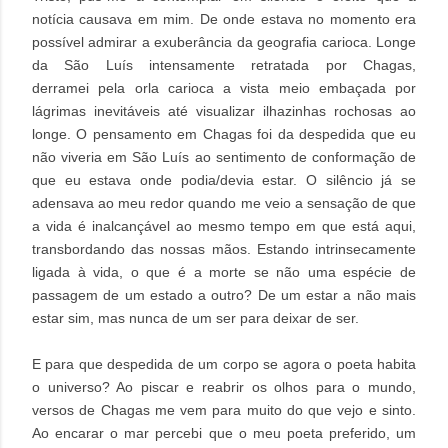
notícia causava em mim. De onde estava no momento era
possível admirar a exuberância da geografia carioca. Longe
da São Luís intensamente retratada por Chagas,
derramei
pela orla carioca
a vista meio embaçada por
lágrimas inevitáveis até visualizar ilhazinhas rochosas ao
longe. O pensamento em Chagas foi da despedida que eu
não viveria em São Luís ao sentimento de conformação de
que eu estava onde podia/devia estar. O silêncio já se
adensava ao meu redor quando me veio a sensação de que
a vida é inalcançável ao mesmo tempo em que está aqui,
transbordando das nossas mãos. Estando intrinsecamente
ligada à vida, o que é a morte se não uma espécie de
passagem de um estado a outro? De um estar a não mais
estar sim, mas nunca de um ser para deixar de ser.
E para que despedida de um corpo se agora o poeta habita
o universo? Ao piscar e reabrir os olhos para o mundo,
versos de Chagas me vem para muito do que vejo e sinto.
Ao encarar o mar percebi que o meu poeta preferido, um