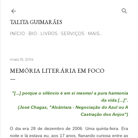
Pular para o conteúdo principal
TALITA GUIMARÃES
INÍCIO
BIO
LIVROS
SERVIÇOS
MAIS…
maio 15, 2014
MEMÓRIA LITERÁRIA EM FOCO
"[...] porque o silêncio é em si mesmo/ a pura harmonia
da vida [...]”.
(José Chagas, "Alcântara - Negociação do Azul ou A
Castração dos Anjos")
O dia era 28 de dezembro de 2006. Uma quinta-feira. Era
noite e lá estava eu, aos 17 anos, flanando curiosa entre as